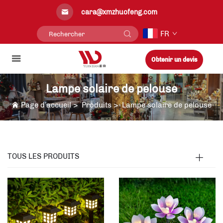
cara@xmzhuofeng.com
FR
Obtenir un devis
Lampe solaire de pelouse
Page d’accueil
>
Produits
>
Lampe solaire de pelouse
TOUS LES PRODUITS