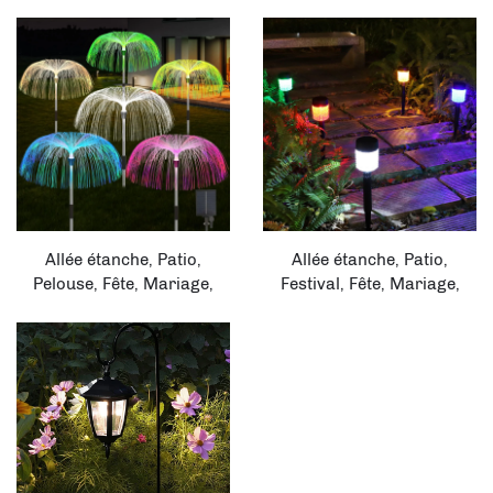
étanches solaires pour
rechargeable Opérée
allée et pelouse
Lampes de table pour la
décoration d'intérieur
Allée étanche, Patio,
Allée étanche, Patio,
Pelouse, Fête, Mariage,
Festival, Fête, Mariage,
Décoration extérieure
Décoration extérieure
Jardin 7 Couleurs
Jardin 6 Couleurs
Changeantes Lumières
Changeantes Lumières
solaires pour la pelouse
solaires pour la pelouse