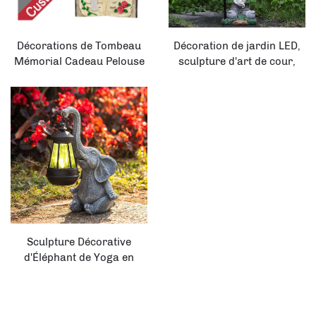
Décorations de Tombeau
Décoration de jardin LED,
Mémorial Cadeau Pelouse
sculpture d'art de cour,
Cour Domicile Patio Décor
ornement de patio et de
Solaire Croix Biblique
pelouse verte en flocon,
Jardin Enjeux Lumière
statue gnome solaire
Sculpture Décorative
d'Éléphant de Yoga en
Résine Étanche pour
Jardin, Cour et Patio
Alimentée par Énergie