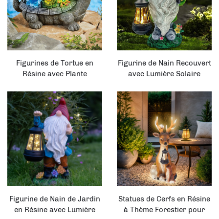
Figurines de Tortue en
Figurine de Nain Recouvert
Résine avec Plante
avec Lumière Solaire
Succulente pour
Tenant une Lanterne pour
Décoration Solaire
Décoration de Jardin en
Extérieure
Résine
Figurine de Nain de Jardin
Statues de Cerfs en Résine
en Résine avec Lumière
à Thème Forestier pour