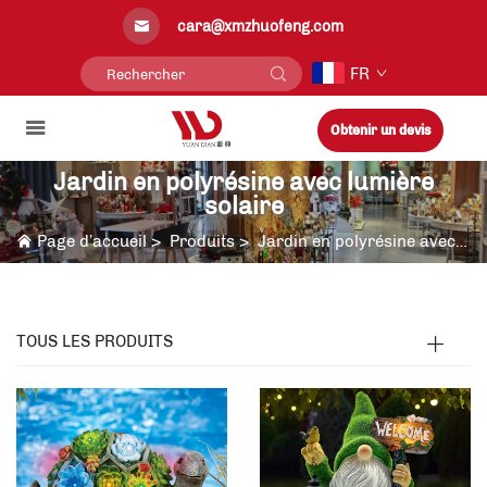
cara@xmzhuofeng.com
FR
Obtenir un devis
Jardin en polyrésine avec lumière
solaire
Page d’accueil
>
Produits
>
Jardin en polyrésine avec lumière solaire
TOUS LES PRODUITS