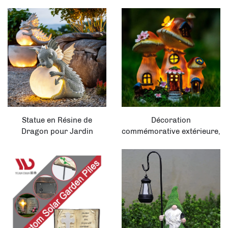
Solaire pour Décoration
Décoration de Jardin
d'Extérieur, Patio et
Solaire avec Lumières LED
Pelouse
Statue en Résine de
Décoration
Dragon pour Jardin
commémorative extérieure,
Extérieur Étanche avec
patio, pelouse,
Décoration LED Solaire
champignon LED en résine,
maison féerique miniature,
statue de jardin solaire
avec lumière