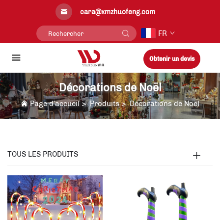
cara@xmzhuofeng.com
FR
Obtenir un devis
Décorations de Noël
Page d’accueil
>
Produits
>
Décorations de Noël
TOUS LES PRODUITS