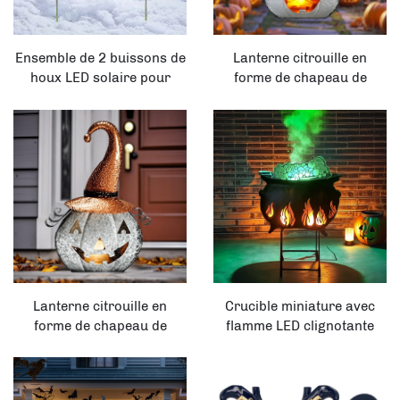
Ensemble de 2 buissons de
Lanterne citrouille en
houx LED solaire pour
forme de chapeau de
décorations de Noël en
sorcier poire avec flamme
plein air
LED clignotante étanche,
décoration solaire
d'Halloween
Lanterne citrouille en
Crucible miniature avec
forme de chapeau de
flamme LED clignotante
sorcière avec flamme LED
alimentée par le soleil,
clignotante étanche,
décoration d'Halloween
décoration solaire
pour jardin