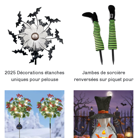
solaire pour décorations
un vélo, avec éclairage
de jardin et de patio
solaire pour décorations
de Noël
2025 Décorations étanches
Jambes de sorcière
uniques pour pelouse
renversées sur piquet pour
extérieure en fibre de
décoration lumineuse de
chauve-souris, ornements
jardin à l'occasion
de jardin LED pour
d'Halloween
Halloween avec piquet