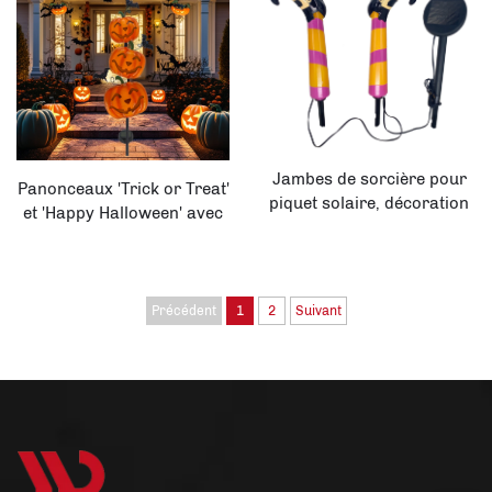
d'Halloween
Jambes de sorcière pour
Panonceaux 'Trick or Treat'
piquet solaire, décoration
et 'Happy Halloween' avec
étanche pour jardin
LED, piquets de jardin pour
extérieur
décorations extérieures
Précédent
1
2
Suivant