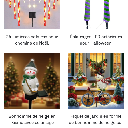
24 lumières solaires pour
Éclairages LED extérieurs
chemins de Noël,
pour Halloween,
décorations lumineuses
ornements de jardin avec
extérieures
jambes de sorcière et fiche
de sol, fournitures pour les
vacances de Noël
Bonhomme de neige en
Piquet de jardin en forme
résine avec éclairage
de bonhomme de neige sur