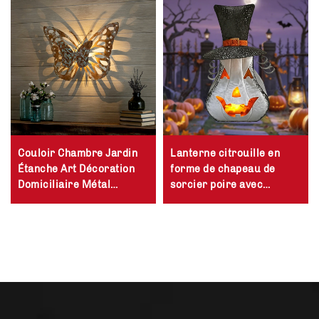
Couloir Chambre Jardin
Lanterne citrouille en
Étanche Art Décoration
forme de chapeau de
Domiciliaire Métal
sorcier poire avec
Papillon Ombre Applique
flamme LED clignotante
Murale
étanche, décoration
solaire d'Halloween