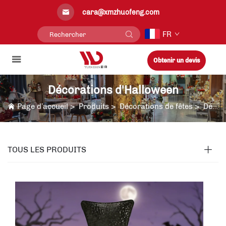
cara@xmzhuofeng.com
FR
Obtenir un devis
Décorations d'Halloween
Page d’accueil
>
Produits
>
Décorations de fêtes
>
Décorations d'Halloween
TOUS LES PRODUITS