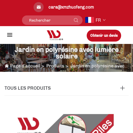
cara@xmzhuofeng.com
FR
Obtenir un devis
Jardin en polyrésine avec lumière
solaire
Page d’accueil
>
Produits
>
Jardin en polyrésine avec lumière solaire
TOUS LES PRODUITS