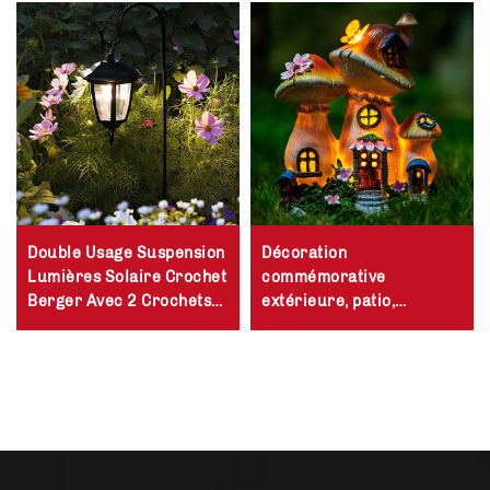
Double Usage Suspension
Décoration
Lumières Solaire Crochet
commémorative
Berger Avec 2 Crochets
extérieure, patio,
Berger
pelouse, champignon LED
en résine, maison
féerique miniature,
statue de jardin solaire
avec lumière