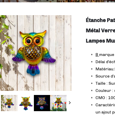
Étanche Pat
Métal Verr
Lampes Mur
B
marque
Délai d'éc
Matériau:
Source d'a
Taille : S
Couleur :
CMO : 100
Caractéri
un ajout p