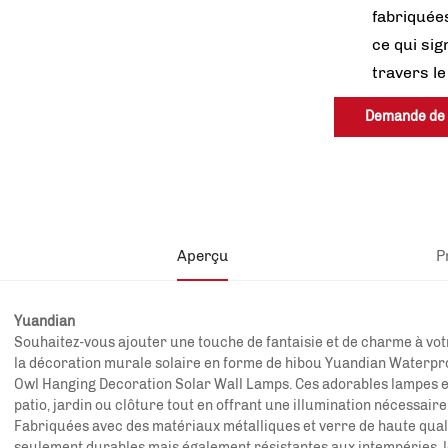
fabriquées
ce qui sig
travers le
Demande de
renseignemen
Aperçu
P
Yuandian
Souhaitez-vous ajouter une touche de fantaisie et de charme à vot
la décoration murale solaire en forme de hibou Yuandian Waterpr
Owl Hanging Decoration Solar Wall Lamps. Ces adorables lampes e
patio, jardin ou clôture tout en offrant une illumination nécessaire
Fabriquées avec des matériaux métalliques et verre de haute qual
seulement durables mais également résistantes aux intempéries, le