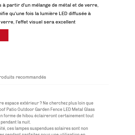
 à partir d'un mélange de métal et de verre,
nifie qu'une fois la lumière LED diffusée à
 verre, l'effet visuel sera excellent
ts
roduits recommandés
re espace extérieur ? Ne cherchez plus loin que
oof Patio Outdoor Garden Fence LED Metal Glass
n forme de hibou éclaireront certainement tout
 pendant la nuit.
ité, ces lampes suspendues solaires sont non
s rendant parfaites pour une utilisation en