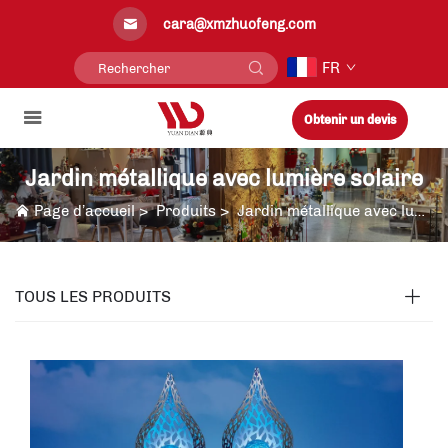
cara@xmzhuofeng.com
FR
Obtenir un devis
Jardin métallique avec lumière solaire
Page d’accueil
>
Produits
>
Jardin métallique avec lumière solaire
TOUS LES PRODUITS