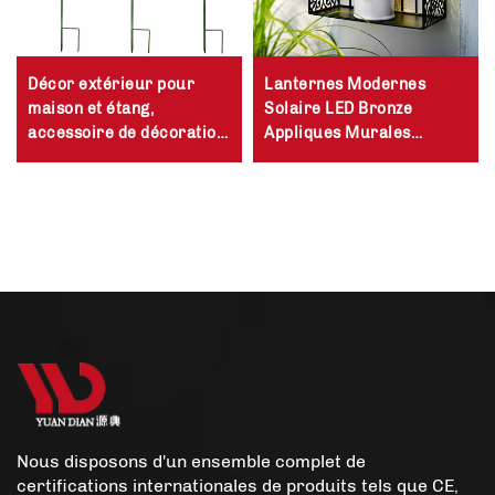
Décor extérieur pour
Lanternes Modernes
maison et étang,
Solaire LED Bronze
accessoire de décoration
Appliques Murales
LED en forme de libellule,
Extérieures Forme
papillon, colibri, goutte
Carrée Lampes Murales
d'eau, piquet solaire pour
Extérieures
le jardin
Nous disposons d'un ensemble complet de
certifications internationales de produits tels que CE,