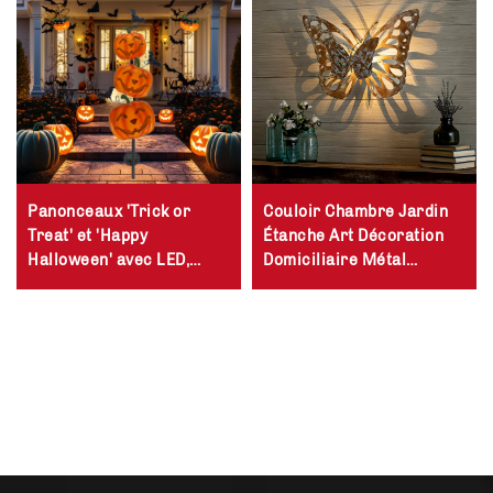
Panonceaux 'Trick or
Couloir Chambre Jardin
Treat' et 'Happy
Étanche Art Décoration
Halloween' avec LED,
Domiciliaire Métal
piquets de jardin pour
Papillon Ombre Applique
décorations extérieures
Murale