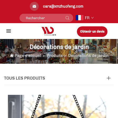
cara@xmzhuofeng.com
FR
Obtenir un devis
Décorations de jardin
Page d’accueil
>
Produits
>
Décorations de jardin
TOUS LES PRODUITS