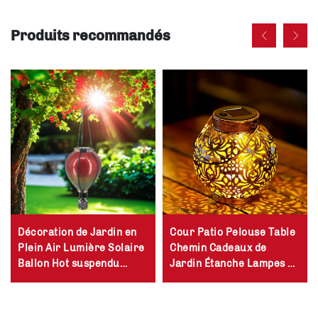
Produits recommandés
Décoration de Jardin en
Cour Patio Pelouse Table
Plein Air Lumière Solaire
Chemin Cadeaux de
Ballon Hot suspendu
Jardin Étanche Lampes de
Lanterne
Jardin Accrochées
Décoratives en Métal
Lanternes Solaire