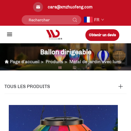
cara@xmzhuofeng.com
FR
Obtenir un devis
Ballon dirigeable
Page d’accueil
>
Produits
>
Métal de jardin avec lumière solaire
TOUS LES PRODUITS