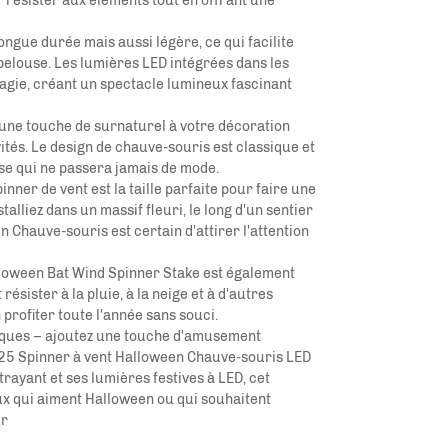
 résister aux éléments tout en offrant une
ongue durée mais aussi légère, ce qui facilite
 pelouse. Les lumières LED intégrées dans les
magie, créant un spectacle lumineux fascinant
une touche de surnaturel à votre décoration
ités. Le design de chauve-souris est classique et
se qui ne passera jamais de mode.
er de vent est la taille parfaite pour faire une
alliez dans un massif fleuri, le long d'un sentier
n Chauve-souris est certain d'attirer l'attention
alloween Bat Wind Spinner Stake est également
résister à la pluie, à la neige et à d'autres
profiter toute l'année sans souci.
iques – ajoutez une touche d'amusement
2025 Spinner à vent Halloween Chauve-souris LED
rayant et ses lumières festives à LED, cet
x qui aiment Halloween ou qui souhaitent
ur