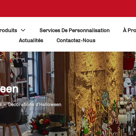
roduits
Services De Personnalisation
À Pr
Actualités
Contactez-Nous
ween
s
>
Décorations d'Halloween