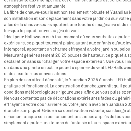
et résistante aux intempéries, cet ornement unique est conçu pour
atmosphère festive et amusante.
La fibre de chauve-souris est non seulement robuste et
Yuandian
l
son installation et son déplacement dans votre jardin ou sur votre
ailes de la chauve-souris ajoutent une touche d'imaginaire et de 
lorsque le piquet tourne au gré du vent.
Idéal pour Halloween ou à tout moment où vous souhaitez ajouter 
extérieure, ce piquet tournant plaira autant aux enfants qu'aux inv
intemporel, apportant un charme effrayant à votre jardin ou pelou
Mesurant généreusement 20,25 pouces de hauteur, ce piquet à spinn
déclaration sans surcharger votre espace extérieur. Que vous l'inst
ou dans une plante en pot, le piquet à spinner de vent LED Hallowee
et de susciter des conversations.
En plus de son attrait décoratif, le Yuandian 2025 étanche LED H
pratique et fonctionnel. La construction étanche garantit qu'il peut 
conditions météorologiques rigoureuses, afin que vous puissiez en 
Ne vous contentez pas de décorations extérieures fades ou génér
effrayant à votre cour arrière ou votre jardin avec le Yuandian 
étanche sur piquet. Grâce à sa construction robuste, son design att
ornement unique sera certainement un succès auprès de tous ceu
simplement ajouter une touche de fantaisie à leur espace extérie