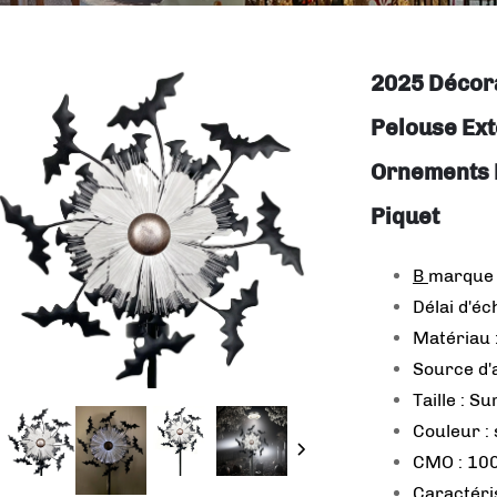
2025 Décor
Pelouse Ext
Ornements 
Piquet
B
marque
Délai d'éc
Matériau :
Source d'a
Taille : S
Couleur :
CMO : 100
Caractéri