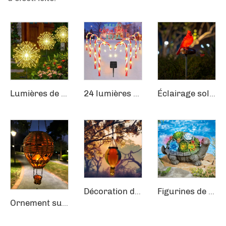
Lumières de Feux d'Artifice Étanches Extérieures Dandelion Flash String Lumières Fées 120 LEDs Lumières de Pelouse Solaire
24 lumières solaires pour chemins de Noël, décorations lumineuses extérieures
Éclairage solaire de Noël pour allée et jardin avec capteur Festif Houx Rouge Oiseau Cardinal
Décoration de Jardin à Flamme Flicker Solaire Ballon Chaude avec Lanterne suspendue
Figurines de Tortue en Résine avec Plante Succulente pour Décoration Solaire Extérieure
Ornement suspendu Articles en rotin tressé Flamme Lanterne suspendue Ballon chaud Décoration de jardin Solaire