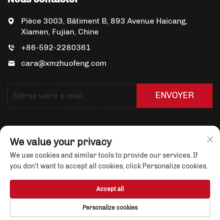
Pièce 3003, Bâtiment B, 893 Avenue Haicang,
Xiamen, Fujian, Chine
+86-592-2280361
cara@xmzhuofeng.com
ENVOYER
We value your privacy
We use cookies and similar tools to provide our services. If
you don't want to accept all cookies, click Personalize cookies.
Droits d'auteur © Xiamen Yuandian Trade Co., Ltd. Tous
droits réservés
Politique de confidentialité
Accept all
À propos de nous
Actualités
Nous contacter
Personalize cookies
Blogue