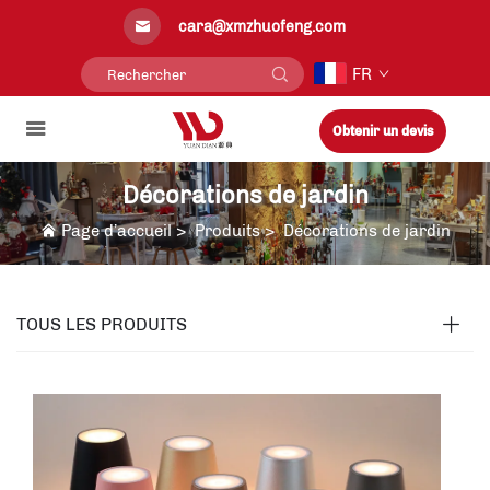
cara@xmzhuofeng.com
FR
Obtenir un devis
Décorations de jardin
Page d’accueil
>
Produits
>
Décorations de jardin
TOUS LES PRODUITS