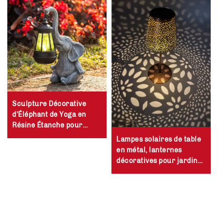
Sculpture Décorative
d'Éléphant de Yoga en
Résine Étanche pour
Jardin, Cour et Patio
Lampes solaires de table
Alimentée par Énergie
en métal, lanternes
Solaire
décoratives pour jardin
avec éclairage LED