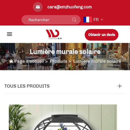
cara@xmzhuofeng.com
FR
Obtenir un devis
Lumière murale solaire
Page d’accueil
>
Produits
>
Lumière murale solaire
TOUS LES PRODUITS