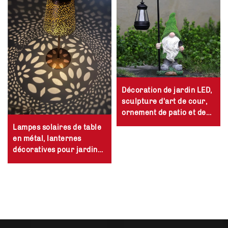
Décoration de jardin LED,
sculpture d'art de cour,
ornement de patio et de
pelouse verte en flocon,
Lampes solaires de table
statue gnome solaire
en métal, lanternes
décoratives pour jardin
avec éclairage LED