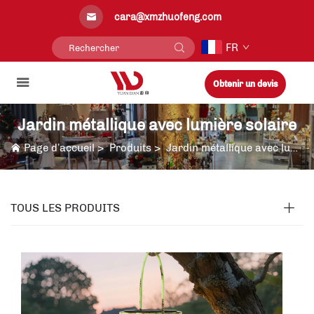
cara@xmzhuofeng.com
FR
Obtenir un devis
Jardin métallique avec lumière solaire
Page d’accueil
>
Produits
>
Jardin métallique avec lumière solaire
TOUS LES PRODUITS