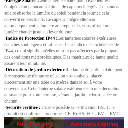
·Énergie Solaire
:
Cette lanterne solaire pour l'extérieur est
équipée d'un panneau solaire et de capteurs intégrés. Le panneau
solaire absorbe la lumière du soleil pendant la journée et la
convertit en électricité. Le capteur intégré allumera
automatiquement la lumière au crépuscule, vous offrant une
lumière chaude jusqu'au lever du jour.
·Indice de Protection IP44
:
Les lanternes solaires extérieures
étanches sont légères et robustes. Leur indice d'étanchéité est de
IP44, ce qui signifie qu'elles ne sont pas affectées par la plupart
des conditions météorologiques. Des matériaux de haute qualité
assurent leur durabilité.
·Décoration de jardin extérieur
:
La lampe de jardin solaire peut
être suspendue n'importe où selon vos souhaits, placée
directement sur une table ou insérée dans le sol à votre
convenance. Cette lanterne solaire extérieure sera une décoration
attrayante pour votre terrasse, véranda, jardin, pelouse, allée ou
chemin.
·Sécurité certifiée :
L'usine possède la certification BSCI ; le
produit est conforme aux normes CE, RoHS, FCC, BV et EMC.