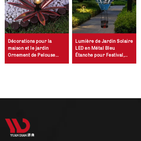
Décorations pour la
Lumière de Jardin Solaire
maison et le jardin
LED en Métal Bleu
Ornement de Pelouse
Étanche pour Festival,
Sculpture Rustique
Terrasse et Extérieur en
Tequila Métal Plante
Forme de Ballon
Agave Multi Couleur LED
Dirigeable Accroché
Lumière Solaire